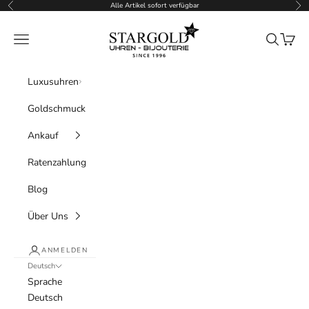
Zum Inhalt springen
Alle Artikel sofort verfügbar
Zurück
Vor
Stargold Uhren Bijouterie
Menü
Suchen
Waren
Luxusuhren
Goldschmuck
Ankauf
Ratenzahlung
Blog
Über Uns
ANMELDEN
Deutsch
Sprache
Deutsch