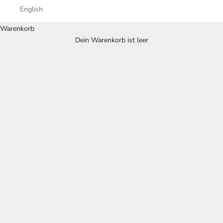
English
Warenkorb
Dein Warenkorb ist leer
Pre-Owned Uhren